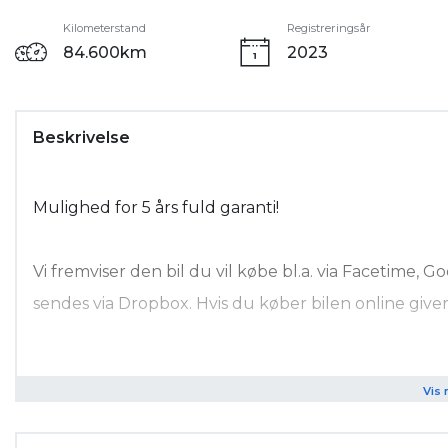
Kilometerstand
Registreringsår
84.600km
2023
Beskrivelse
Mulighed for 5 års fuld garanti!
Vi fremviser den bil du vil købe bl.a. via Facetime,
sendes via Dropbox. Hvis du køber bilen online giver 
Tegn en SERVICEAFTALE til din BMW eller MINI hos P
Vis 
Tilkøb fuld garanti for kun kr. 6.895 og kør med ro i s