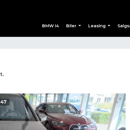
BMW i4
Biler
Leasing
Salgs
t.
/
47