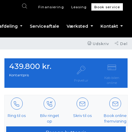
Finansiering
Leasing
Book service
afdeling
Serviceaftale
Værksted
Kontakt
Udskriv
Del
439.800 kr.
Kontantpris
Køb bilen
Prøvetur
online
Ring til os
Bliv ringet
Skriv til os
Book online
op
fremvisning