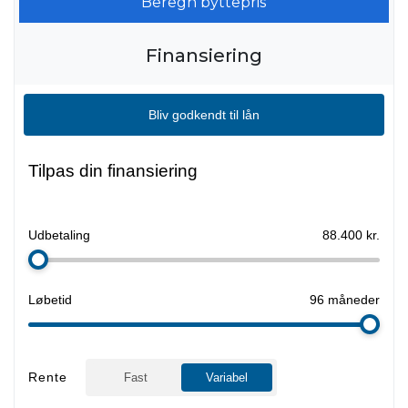
Beregn byttepris
Finansiering