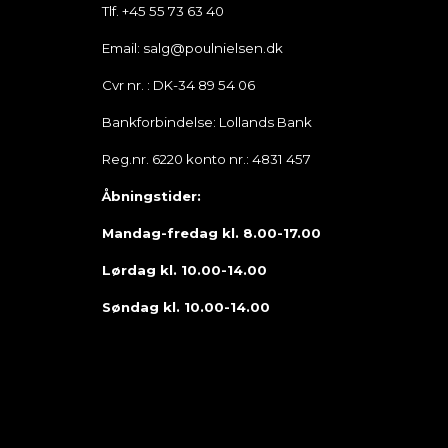
Tlf. +45 55 73 63 40
Oxidgrå II metallisk, 22'' alufælge, Fully Charged 
forsæder, Ambient lys, Akustisk fodgængerbeskyttel
Email: salg@poulnielsen.dk
Økonomi
Mørklagt glas, Automatisk bagklap, højdejust. fors
Cvr nr. : DK-34 89 54 06
armlæn, splitbagsæde, læderrat
KM/L
Grøn ejerafgift (år
Bankforbindelse: Lollands Bank
-
920 kr.
Reg.nr. 6220 konto nr.: 4831 457
Finansieringsforslag:
Åbningstider:
-Udbetaling: kr. 88.400
Mandag-fredag kl. 8.00-17.00
-Løbetid 96 mdr.
Lørdag kl. 10.00-14.00
-Ydelse: kr. 4.513
-Variabel rente kun 3,49%
Søndag kl. 10.00-14.00
Vi tilbyder også fast rente til kun 3,99%
Finansieringsforslag med 0 kr. i udbetaling:
-Udbetaling: kr. 0