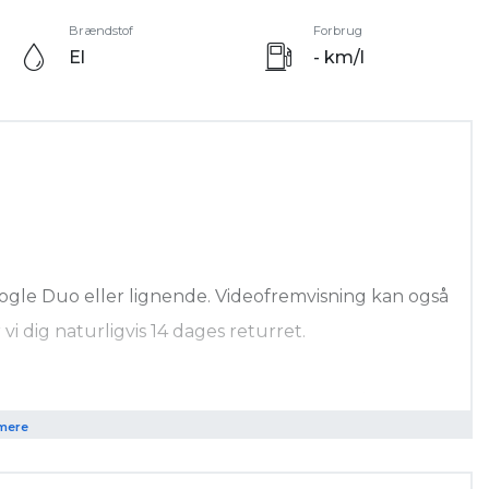
Brændstof
Forbrug
El
- km/l
 Google Duo eller lignende. Videofremvisning kan også
vi dig naturligvis 14 dages returret.
oul Nielsen Automobiler fra kun kr. 159/md.!!
mere
indet indtil bilen er 5 år eller har kørt km. 150.000