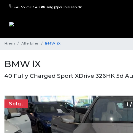
+45 55 73 63 40
salg@poulnielsen.dk
Hjem
Alle biler
BMW iX
BMW iX
40 Fully Charged Sport XDrive 326HK 5d Au
Solgt
1