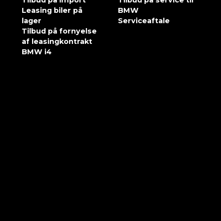
Sports model, sædevarme for/bag, Airconditionerede
Leasing biler på
BMW
lager
Serviceaftale
se, 4 zone klima, DAB+, Widescreen display,
Tilbud på fornyelse
æder, bluetooth, musikstreaming via bluetooth,
af leasingkontrakt
BMW i4
lig)
Leveringsomkostninger (inkl.)
4.180 kr.