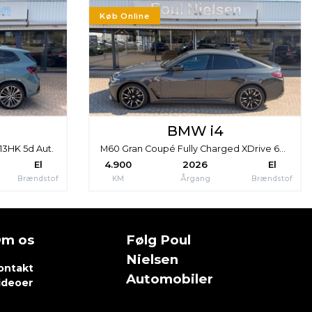
Køb Online
BMW i4
13HK 5d Aut.
M60 Gran Coupé Fully Charged XDrive 601HK 5d Aut.
El
4.900
2026
El
Brændstof
KM
Årgang
Brændstof
m os
Følg Poul
Nielsen
ontakt
Automobiler
ideoer