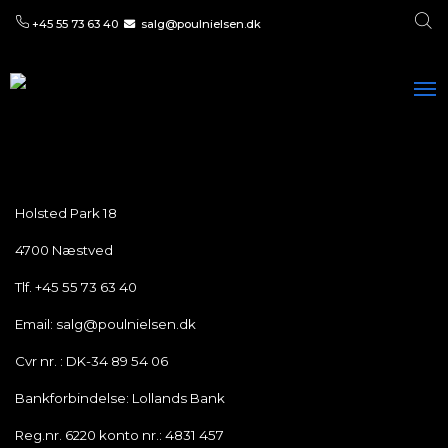
+45 55 73 63 40
salg@poulnielsen.dk
Holsted Park 18
4700
Næstved
Tlf. +45 55 73 63 40
Email: salg@poulnielsen.dk
Cvr nr. : DK-34 89 54 06
Bankforbindelse: Lollands Bank
Reg.nr. 6220 konto nr.: 4831 457