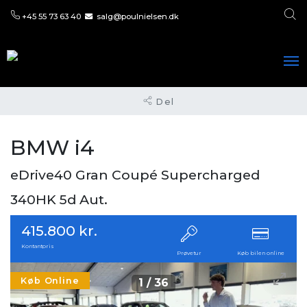
+45 55 73 63 40
salg@poulnielsen.dk
Del
BMW i4
eDrive40 Gran Coupé Supercharged
340HK 5d Aut.
415.800 kr.
Kontantpris
Prøvetur
Køb bilen online
Køb Online
1
/
36