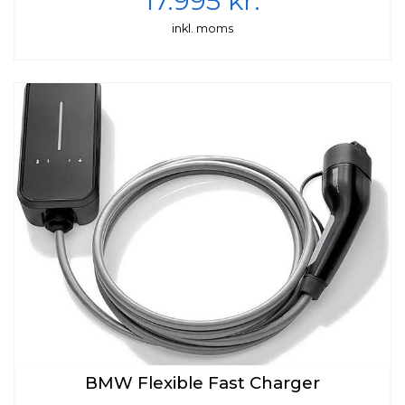
17.995 kr.
-Udbetaling: kr. 0
inkl. moms
-Løbetid: 96 mdr.
-Ydelse: kr. 5.792
-Variabel rente: 6,49%
Vi kan også tilbyde Fast rente til 7,49%
I samarbejde med IF Forsikring/TopDanmark
kan vi tilbyde dig meget attraktiv
BMW Flexible Fast Charger