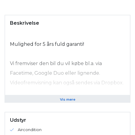
Beskrivelse
Mulighed for 5 års fuld garanti!
Vi fremviser den bil du vil købe bl.a. via
Facetime, Google Duo eller lignende.
Videofremvisning kan også sendes via Dropbox.
Hvis du køber bilen online giver vi dig
Vis mere
naturligvis 14 dages returret.
Udstyr
Tegn en SERVICEAFTALE til din BMW eller
Aircondition
MINI hos Poul Nielsen Automobiler fra kun kr.