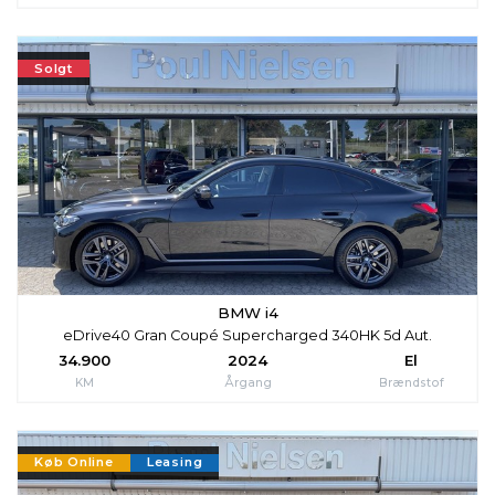
Solgt
BMW i4
eDrive40 Gran Coupé Supercharged 340HK 5d Aut.
34.900
2024
El
KM
Årgang
Brændstof
Køb Online
Leasing