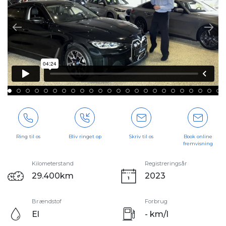
Ring til os
Bliv ringet op
Skriv til os
Book online
fremvisning
Kilometerstand
Registreringsår
29.400km
2023
Brændstof
Forbrug
El
- km/l