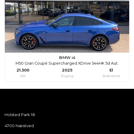
BMW i4
M50 Gran Coupé Supercharged XDrive 544HK 5d Aut.
21.300
2025
El
KM
Årgang
Brændstof
Holsted Park 18
4700
Næstved