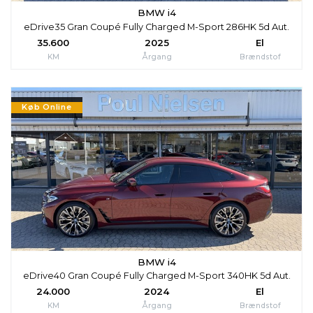
BMW i4
eDrive35 Gran Coupé Fully Charged M-Sport 286HK 5d Aut.
35.600
2025
El
KM
Årgang
Brændstof
Køb Online
BMW i4
eDrive40 Gran Coupé Fully Charged M-Sport 340HK 5d Aut.
24.000
2024
El
KM
Årgang
Brændstof