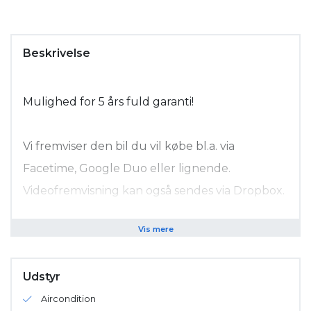
Beskrivelse
Mulighed for 5 års fuld garanti!
Vi fremviser den bil du vil købe bl.a. via
Facetime, Google Duo eller lignende.
Videofremvisning kan også sendes via Dropbox.
Hvis du køber bilen online giver vi dig
Vis mere
naturligvis 14 dages returret.
Udstyr
Tegn en SERVICEAFTALE til din BMW eller
Aircondition
MINI hos Poul Nielsen Automobiler fra kun kr.