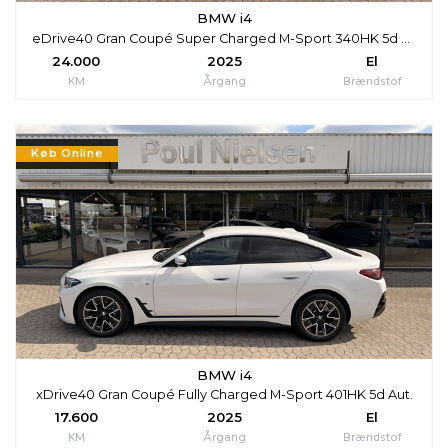
BMW i4
eDrive40 Gran Coupé Super Charged M-Sport 340HK 5d Aut.
24.000
2025
El
KM
Årgang
Brændstof
Køb Online
BMW i4
xDrive40 Gran Coupé Fully Charged M-Sport 401HK 5d Aut.
17.600
2025
El
KM
Årgang
Brændstof