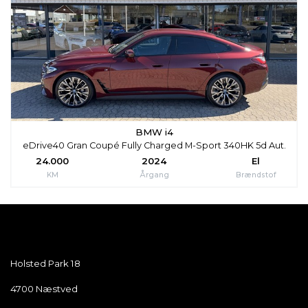
BMW i4
eDrive40 Gran Coupé Fully Charged M-Sport 340HK 5d Aut.
24.000
2024
El
KM
Årgang
Brændstof
Holsted Park 18
4700
Næstved