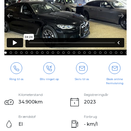
Ring til os
Bliv ringet op
Skriv til os
Book online
fremvisning
Kilometerstand
Registreringsår
34.900km
2023
Brændstof
Forbrug
El
- km/l