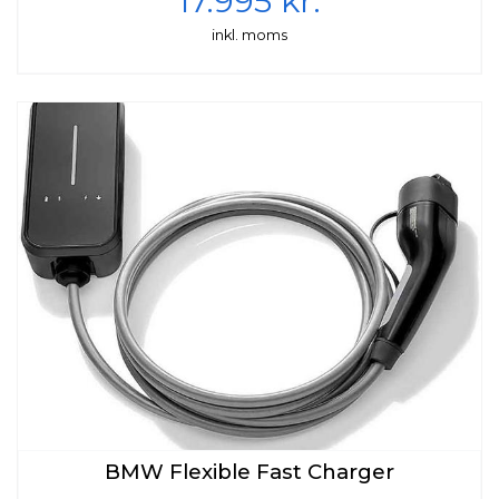
17.995 kr.
-Udbetaling: kr. 0
inkl. moms
-Løbetid: 96 mdr.
-Ydelse: kr. 5.852
-Variabel rente: 6,49%
Vi kan også tilbyde Fast rente til 7,49%
I samarbejde med IF Forsikring/TopDanmark
kan vi tilbyde dig meget attraktiv
BMW Flexible Fast Charger