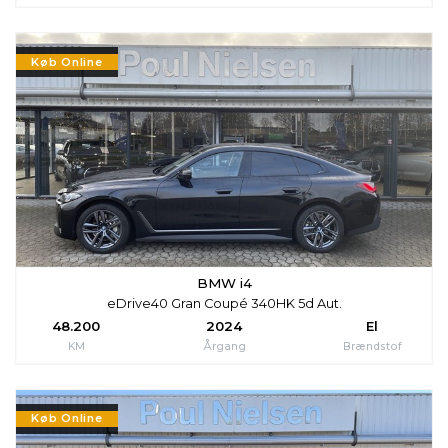
Køb Online
BMW i4
eDrive40 Gran Coupé 340HK 5d Aut.
48.200
2024
El
KM
Årgang
Brændstof
Køb Online