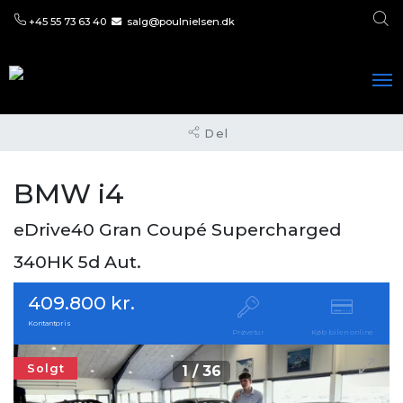
+45 55 73 63 40
salg@poulnielsen.dk
Del
BMW i4
eDrive40 Gran Coupé Supercharged
340HK 5d Aut.
409.800 kr.
Kontantpris
Prøvetur
Køb bilen online
Solgt
1
/
36